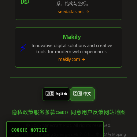
系、结构与坐标。
seedatlas.net →
Makily
⚡
Innovative digital solutions and creative
tools for modern web experiences.
makily.com →
🇺🇸 English
🇨🇳 中文
隐私政策
服务条款
COOKIE 同意
用户反馈
网站地图
© 2025 Minecraft Plot. All rights reserved.
COOKIE NOTICE
"我的世界"™ 是 Mojang Synergies AB 的商标。本网站与 Mojang