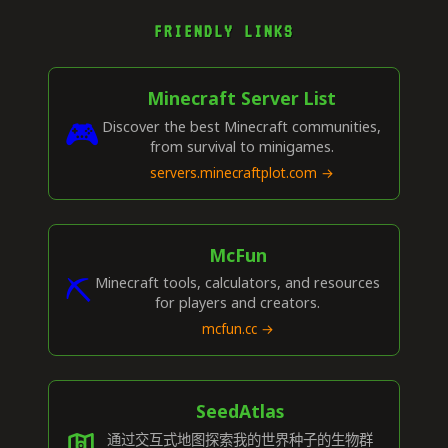
FRIENDLY LINKS
Minecraft Server List
🎮
Discover the best Minecraft communities,
from survival to minigames.
servers.minecraftplot.com →
McFun
⛏️
Minecraft tools, calculators, and resources
for players and creators.
mcfun.cc →
SeedAtlas
通过交互式地图探索我的世界种子的生物群