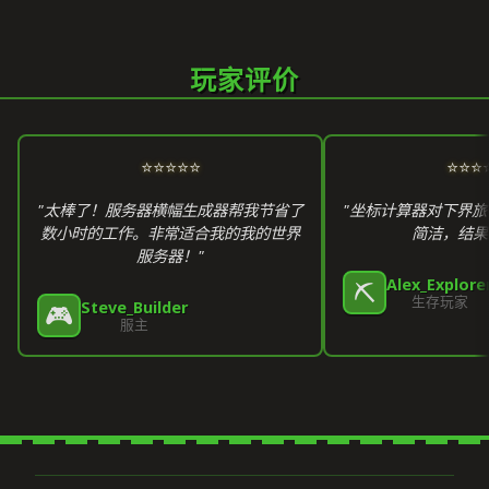
玩家评价
⭐⭐⭐⭐⭐
⭐⭐⭐
"太棒了！服务器横幅生成器帮我节省了
"坐标计算器对下界
数小时的工作。非常适合我的我的世界
简洁，结果
服务器！"
Alex_Explore
⛏️
生存玩家
Steve_Builder
🎮
服主