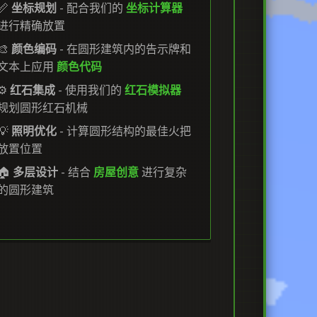
📏
坐标规划
- 配合我们的
坐标计算器
进行精确放置
🎨
颜色编码
- 在圆形建筑内的告示牌和
文本上应用
颜色代码
⚙️
红石集成
- 使用我们的
红石模拟器
规划圆形红石机械
💡
照明优化
- 计算圆形结构的最佳火把
放置位置
🏠
多层设计
- 结合
房屋创意
进行复杂
的圆形建筑