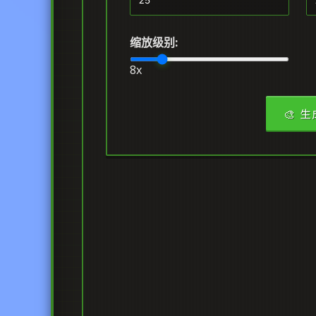
缩放级别:
8x
🎨 