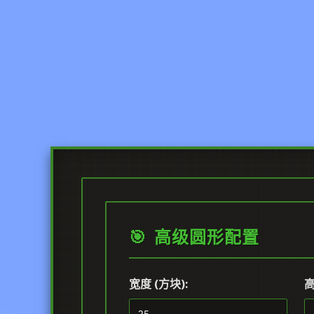
🎯 高级圆形配置
宽度 (方块):
高