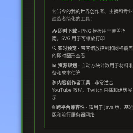
为当今的我的世界创作者、主播和专业
建造者简化的工具：
📥
即时下载
- PNG 模板用于覆盖指
南，SVG 用于可缩放打印
🔍
实时预览
- 带有缩放控制和网格覆盖
的即时圆形查看
📊
资源规划
- 自动方块计数用于材料
备和成本估算
🎬
内容创作者工具
- 非常适合
YouTube 教程、Twitch 直播和建筑展
示
🌐
跨平台兼容性
- 适用于 Java 版、基
版和流行服务器网络