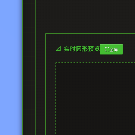
⛶
📐 实时圆形预览
全屏